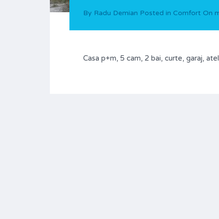
By
Radu Demian
Posted in
Comfort
On
m
Casa p+m, 5 cam, 2 bai, curte, garaj, atel