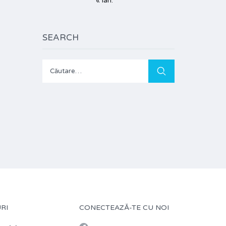
« ian.
SEARCH
Caută
după:
RI
CONECTEAZĂ-TE CU NOI