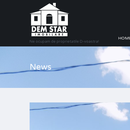
HOM
Ne ocupam de proprietatile D-voastra!
News