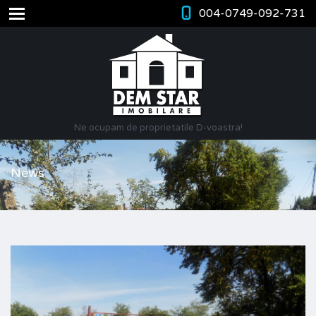
004-0749-092-731
Ne ocupam de proprietatile D-voastra!
News