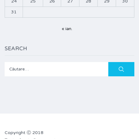
24
25
26
27
28
29
30
31
« ian.
SEARCH
Caută
după:
Copyright Ⓒ 2018