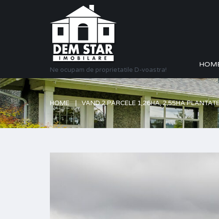
HOM
Ne ocupam de proprietatile D-voastra!
HOME
VAND 2 PARCELE 1,26HA, 2,55HA PLANTATE C