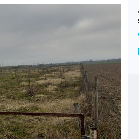
Ap. cam. F, parter cu balcon,
termopane, usa de siguranta,
Selimbarului.
59€
Suprafață
50MP