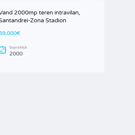
Vand 2000mp teren intravilan,
Santandrei-Zona Stadion
69,000€
Suprafață
2000
Vand ca
Seleusul
199,50
Supra
550