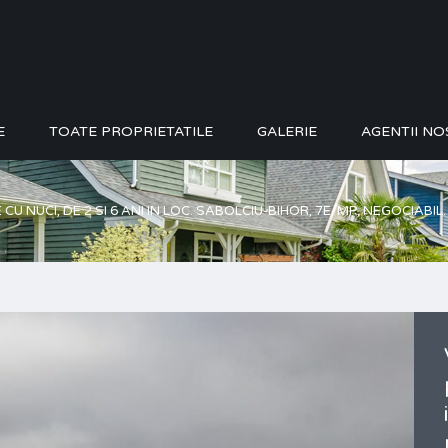
E
TOATE PROPRIETATILE
GALERIE
AGENTII NO
U NUCI, DE 2 SI 6 ANI IN LOC. SABOLCIU-BIHOR, 7E/MP, NEGOCIABIL.