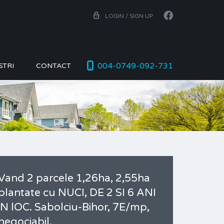
LOGIN / SIGN UP
004-0749-092-731
STRI
CONTACT
Vand 2 parcele 1,26ha, 2,55ha
plantate cu NUCI, DE 2 SI 6 ANI
iN lOC. Sabolciu-Bihor, 7E/mp,
negociabil.