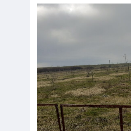
an,
Vand casa p+m, noua, 5 cam,
Seleusului, intrare auto
199,500€
DE VANZARE
Suprafață
Dormitoare
550
4