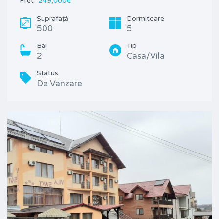
Pret
249,000€
Suprafață
Dormitoare
500
5
Băi
Tip
2
Casa/Vila
Status
De Vanzare