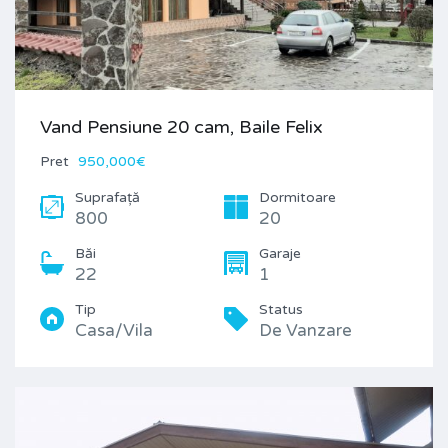
Vand Pensiune 20 cam, Baile Felix
Pret
950,000€
Suprafață
Dormitoare
800
20
Băi
Garaje
22
1
Tip
Status
Casa/Vila
De Vanzare