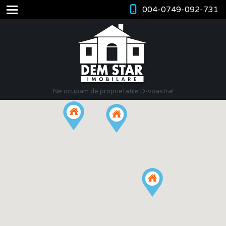
004-0749-092-731
Ne ocupam de proprietatile D-voastra!