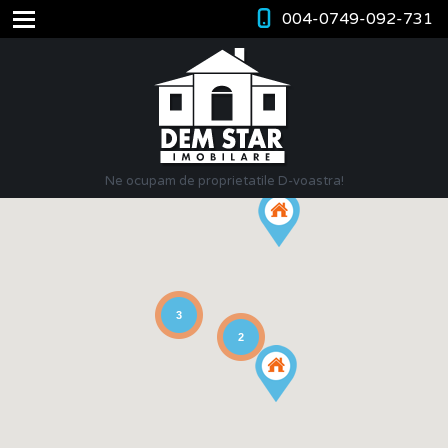
004-0749-092-731
Ne ocupam de proprietatile D-voastra!
3
2