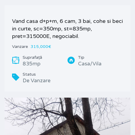
Vand casa d+p+m, 6 cam, 3 bai, cohe si beci
in curte, sc=350mp, st=835mp,
pret=315000E, negociabil.
Vanzare
315,000€
Suprafață
Tip
835mp
Casa/Vila
Status
De Vanzare